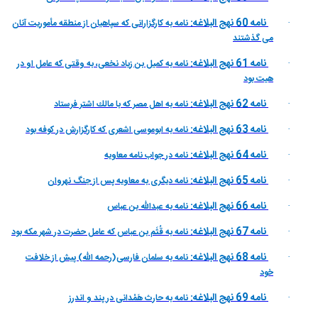
نامه 60 نهج البلاغه:
نامه به كارگزارانى كه سپاهيان از منطقه مأموريت آنان
·
مى گذشتند
نامه 61 نهج البلاغه:
نامه به كميل بن زياد نخعى، به وقتى كه عامل او در
·
هيت بود
نامه 62 نهج البلاغه:
نامه به اهل مصر كه با مالك اشتر فرستاد
·
نامه 63 نهج البلاغه:
نامه به ابوموسى اشعرى كه كارگزارش در كوفه بود
·
نامه 64 نهج البلاغه:
نامه در جواب نامه معاويه
·
نامه 65 نهج البلاغه:
نامه ديگرى به معاويه پس از جنگ نهروان
·
نامه 66 نهج البلاغه:
نامه به عبداللّه بن عباس
·
نامه 67 نهج البلاغه:
نامه به قُثَم بن عباس كه عامل حضرت در شهر مكه بود
·
نامه 68 نهج البلاغه:
نامه به سلمان فارسى(رحمه الله) پيش از خلافت
·
خود
نامه 69 نهج البلاغه:
نامه به حارث هَمْدانى در پند و اندرز
·