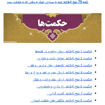
نامه 79 نهج البلاغه:
نامه به سرداران لشكر به وقتى كه به خلافت رسيد
·
حکمت 1 نهج البلاغه: روش برخورد در فتنه‌ها
حکمت 2 نهج البلاغه: عوامل ذلت و خواری
حکمت 3 نهج البلاغه: نکوهش بخل و ترس و فقر
حکمت 4 نهج البلاغه: ارزش صبر و زهد و ورع و رضا
حکمت 5 نهج البلاغه: ارزش علم و ادب و تفکر
حکمت 6 نهج البلاغه: راز دارى و خوشرويى
حکمت 7 نهج البلاغه: آخرت گرایی
حکمت 8 نهج البلاغه: شگفتی‌های خلقت انسان