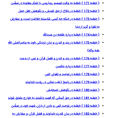
( خطبه 171 ) خطبه به وقت تصميم رويارويى با لشکر معاويه در صفّين
( خطبه 172 ) خطبه در دفاع از حق خويش، و نكوهش اهل جمل
( خطبه 173 ) خطبه در اينكه چه كسى شايسته خلافت است، و سفارش
به تقوا و گريز از دنيا
( خطبه 174 ) خطبه درباره طلحه بن عبيداللّه
( خطبه 175 ) خطبه در پند و اندرز، و بيان نزديكى خود به پيامبر(صلى الله
عليه وآله)
( خطبه 176 ) خطبه در پند و اندرز و فضل قرآن و نهى از بدعت
( خطبه 177 ) خطبه درباره حكمين
( خطبه 178 ) خطبه در توحيد و تقواى الهى
( خطبه 179 ) خطبه در پاسخ ذِغلِب يَمانى در رؤيت خداوند
( خطبه 180 ) خطبه در نكوهش اصحابش
( خطبه 181 ) خطبه در حق كسانى كه قصد داشتند به خوارج ملحق شوند
( خطبه 182 ) خطبه در توحيد الهى و يادى از ياران شهيد خود در صفّين
( خطبه 183 ) خطبه در بيان قدرت خداوند و فضل قرآن و سفارش به