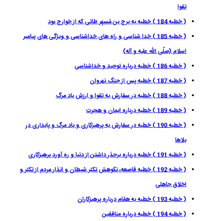
تقوا
( خطبه 184 ) خطبه به برج بن مُسهِر طائى كه از خوارج بود
( خطبه 185 ) خدا شناسى و راه هاى خداشناسى و ويژگى هاى پيامبر
اسلام (صلّى اللّه عليه و آله)
( خطبه 186 ) خطبه درباره توحيد و خداشناسى
( خطبه 187 ) خطبه پس از جنگ نهروان
( خطبه 188 ) خطبه در سفارش به تقوا و ارزش ياد مرگ
( خطبه 189 ) خطبه درباره ايمان و هجرت
( خطبه 190 ) خطبه در سفارش به پرهیزکاری و یاد مرگ و پایداری در
بلاها
( خطبه 191 ) خطبه درباره برحذر داشتن از دنیا و ره آورد پرهیزکاری
( خطبه 192 ) خطبه قاصعه، نکوهش تکبّر شیطان و انذار مردم از تکبّر و
اخلاق جاهلی
( خطبه 193 ) خطبه به همّام درباره پرهيزكاران
( خطبه 194 ) خطبه درباره منافقين