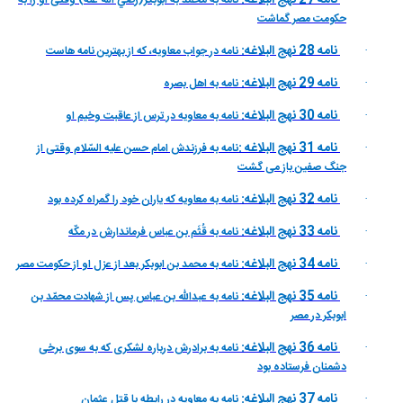
نامه 27 نهج البلاغه:
نامه به محمّد به ابوبكر(رضي الله عنه) وقتى او را به
حكومت مصر گماشت
نامه 28 نهج البلاغه:
نامه در جواب معاويه، كه از بهترين نامه هاست
·
نامه 29 نهج البلاغه:
نامه به اهل بصره
·
نامه 30 نهج البلاغه:
نامه به معاويه در ترس از عاقبت وخيم او
·
نامه 31 نهج البلاغه :
نامه به فرزندش امام حسن عليه السّلام وقتى از
·
جنگ صفين باز مى گشت
نامه 32 نهج البلاغه:
نامه به معاويه كه ياران خود را گمراه كرده بود
·
نامه 33 نهج البلاغه:
نامه به قُثَم بن عباس فرماندارش در مكّه
·
نامه 34 نهج البلاغه:
نامه به محمد بن ابوبكر بعد از عزل او از حكومت مصر
·
نامه 35 نهج البلاغه:
نامه به عبداللّه بن عباس پس از شهادت محمّد بن
·
ابوبكر در مصر
نامه 36 نهج البلاغه:
نامه به برادرش درباره لشکرى كه به سوى برخى
·
دشمنان فرستاده بود
نامه 37 نهج البلاغه:
نامه به معاويه در رابطه با قتل عثمان
·