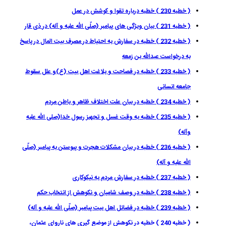
( خطبه 230 ) خطبه درباره تقوا و كوشش در عمل
( خطبه 231 ) بیان ویژگی های پیامبر (صلّى اللّه عليه و آله) در ذی قار
( خطبه 232 ) خطبه در سفارش به احتیاط در مصرف بیت المال در پاسخ
به درخواست عبدالله بن زمعه
( خطبه 233 ) خطبه در فصاحت و بلاغت اهل بیت (ع)و علل سقوط
جامعه انسانی
( خطبه 234 ) خطبه در بيان علت اختلاف ظاهر و باطن مردم
( خطبه 235 ) خطبه به وقت غسل و تجهيز رسول خدا(صلى الله عليه
وآله)
( خطبه 236 ) خطبه در بیان مشکلات هجرت و پیوستن به پیامبر (صلّى
اللّه عليه و آله)
( خطبه 237 ) خطبه در سفارش مردم به نیکوکاری
( خطبه 238 ) خطبه در وصف شامیان و نکوهش از انتخاب حکم
( خطبه 239 ) خطبه در فضائل اهل بيت پيامبر (صلّى اللّه عليه و آله)
( خطبه 240 ) خطبه در نکوهش از موضع گیری های ناروای عثمان،