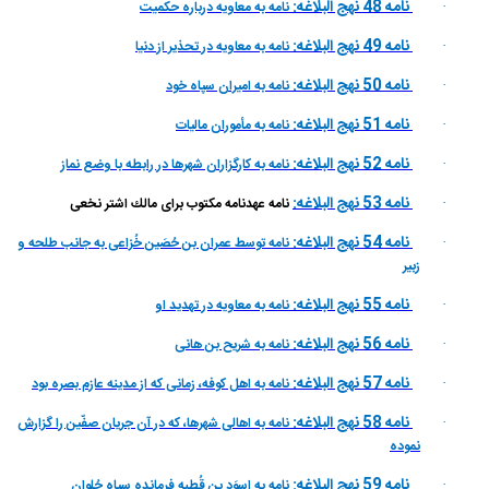
نامه 48 نهج البلاغه:
نامه به معاويه درباره حكميت
·
نامه 49 نهج البلاغه:
نامه به معاويه در تحذير از دنيا
·
نامه 50 نهج البلاغه:
نامه به اميران سپاه خود
·
نامه 51 نهج البلاغه:
نامه به مأموران ماليات
·
نامه 52 نهج البلاغه:
نامه به كارگزاران شهرها در رابطه با وضع نماز
·
نامه 53 نهج البلاغه:
نامه عهدنامه مكتوب براى مالك اشتر نخعى
·
نامه 54 نهج البلاغه:
نامه توسط عمران بن حُصَين خُزاعى به جانب طلحه و
·
زبير
نامه 55 نهج البلاغه:
نامه به معاويه در تهديد او
·
نامه 56 نهج البلاغه:
نامه به شريح بن هانى
·
نامه 57 نهج البلاغه:
نامه به اهل كوفه، زمانى كه از مدينه عازم بصره بود
·
نامه 58 نهج البلاغه:
نامه به اهالى شهرها، كه در آن جريان صفّين را گزارش
·
نموده
نامه 59 نهج البلاغه:
نامه به اسوَد بن قُطبه فرمانده سپاه حُلوان
·