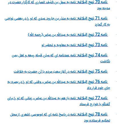
نامه 70 نهج البلاغه:
نامه به سهل بن حُنَيف انصارى كه كارگزار حضرت در
·
مدينه بود
نامه 71 نهج البلاغه:
نامه به منذر بن جارود عبدى كه او را در بعضى نواحى
·
به كار گمارد
نامه 72 نهج البلاغه:
نامه به عبداللّه بن عباس(رحمه الله)
·
نامه 73 نهج البلاغه:
نامه به معاويه و تحقير او
·
نامه 74 نهج البلاغه:
نامه عهدنامه اى كه ميان قبيله ربيعه و اهل يمن
·
نگاشت
نامه 75 نهج البلاغه:
نامه در آغاز بيعتِ مردم با آن حضرت به خلافت
·
نامه 76 نهج البلاغه:
نامه به عبداللّه بن عباس، وقتى كه او را در بصره به
·
جاى خود قرار داد
نامه 77 نهج البلاغه:
نامه باز هم به عبداللّه بن عباس، زمانى كه او را براى
·
گفتگو با خوارج فرستاد
نامه 78 نهج البلاغه:
نامه در پاسخ نامه اى كه ابوموسى اشعرى از محل
·
تحكيم فرستاده بود