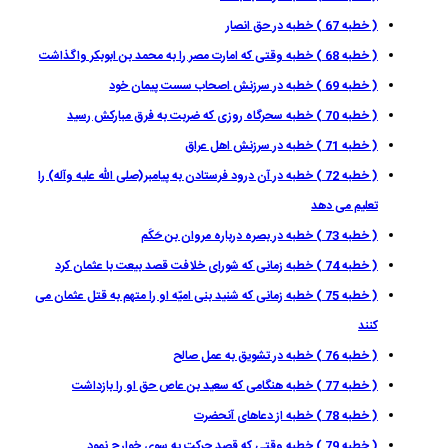
( خطبه 67 ) خطبه در حق انصار
( خطبه 68 ) خطبه وقتى كه امارت مصر را به محمد بن ابوبكر واگذاشت
( خطبه 69 ) خطبه در سرزنش اصحاب سست پيمان خود
( خطبه 70 ) خطبه سحرگاه روزى كه ضربت به فرق مباركش رسيد
( خطبه 71 ) خطبه در سرزنش اهل عراق
( خطبه 72 ) خطبه در آن درود فرستادن به پيامبر(صلى الله عليه وآله) را
تعليم مى دهد
( خطبه 73 ) خطبه در بصره درباره مروان بن حَكَم
( خطبه 74 ) خطبه زمانى كه شوراى خلافت قصد بيعت با عثمان كرد
( خطبه 75 ) خطبه زمانى كه شنيد بنى اميّه او را متهم به قتل عثمان مى
كنند
( خطبه 76 ) خطبه در تشويق به عمل صالح
( خطبه 77 ) خطبه هنگامى كه سعيد بن عاص حق او را بازداشت
( خطبه 78 ) خطبه از دعاهاى آنحضرت
( خطبه 79 ) خطبه وقتى كه قصد حركت به سوى خوارج نمود