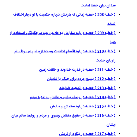
میدان برای حفظ امامت
( خطبه 208 ) خطبه زمانى كه يارانش درباره حكميت با او دچار اختلاف
شدند
( خطبه 209 ) خطبه درباره سفارش به علاءبن زیاد در چگونگی استفاده از
دنیا
( خطبه 210 ) خطبه درباره اقسام احادیث رسیده از پیامبر ص واقسام
راویان حدیث
( خطبه 211 ) خطبه در قدرت خداوند و خلقت زمين
( خطبه 212 ) بسیج مردم برای جنگ با شامیان
( خطبه 213 ) خطبه در تمجيد خداوند
( خطبه 214 ) خطبه در وصف پيامبر و عالمان، و اندرز مردم
( خطبه 215 ) خطبه درباره ستایش و نیایش
( خطبه 216 ) خطبه در حقوق متقابل رهبری و مردم و روابط سالم میان
ایشان
( خطبه 217 ) خطبه در شِکوه از قریش