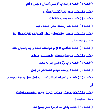
( خطبه 1 ) خطبه در ابتداى آفرينش آسمان و زمين و آدم
( خطبه 2 ) خطبه پس از بازگشت از صفّين
( خطبه 3 ) خطبه معروف به شِقشِقيّه
( خطبه 4 ) خطبه بعد از كشته شدن طلحه و زبير
( خطبه 5 ) خطبه بعد از وفات پيامبر(صلى الله عليه وآله) در خطاب به
عباس و ابوسفيان
( خطبه 6 ) خطبه هنگامى كه از او خواستند طلحه و زبير را دنبال نكند
( خطبه 7 ) خطبه مريدان شيطان را مذمت مى نمايد
( خطبه 8 ) خطبه براى برگرداندن زبير به بيعت
( خطبه 9 ) خطبه در وصف خود و دشمنانش در جمل
( خطبه 10 ) خطبه در تحريك شيطان نسبت به اهل جمل و عواقب وخيم
آن
( خطبه 11 ) خطبه وقتی که در نبرد جمل پرچم را به دست فرزندش
محمّد حنفيه داد
( خطبه 12 ) خطبه وقتى كه در نبرد جمل پيروز شد