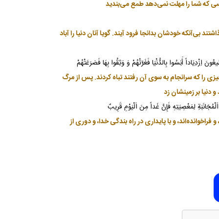
كسى كه شما را مهلت نمى‌دهد طمع مى‌بنديد
تند بى‌آنكه خودشان بدانجا فرود آيند. گويا آنان دنيا را آباد
َ اِزْدِيَاداً أَنِسُوا بِالدُّنْيَا فَغَرَّتْهُمْ وَ وَثِقُوا بِهَا فَصَرَعَتْهُمْ
زى را كه سرانجام به سوى آن رفتند تباه كردند. پس از مرگ
 و دنيا بر زمينشان زد
اَلْمُجَانَبَةِ لِمَعْصِيَتِهِ فَإِنَّ غَداً مِنَ اَلْيَوْمِ قَرِيبٌ
فراخوانده‌اند، و با پايدارى در راه بندگى خدا، و دورى از