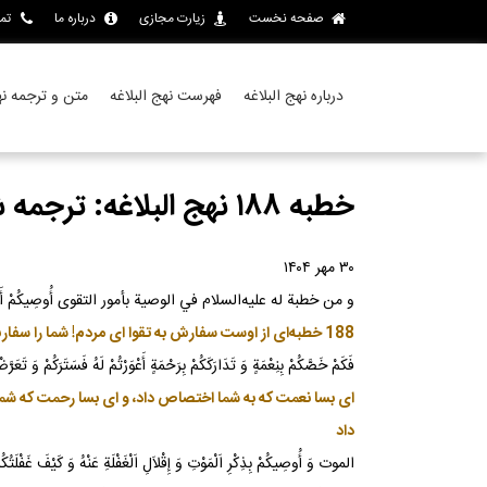
صفحه نخست
زیارت مجازی
درباره ما
تم
درباره نهج البلاغه
فهرست نهج البلاغه
متن و ترجمه نهج
خطبه ۱۸۸ نهج البلاغه: ترجمه شیروانی
۳۰ مهر ۱۴۰۴
و من خطبة له عليه‌السلام في الوصية بأمور التقوى أُوصِيكُمْ أَيُّهَا اَلنَّاسُ بِتَقْ
188 خطبه‌اى از اوست سفارش به تقوا اى مردم! شما را سفارش مى‌كنم به تقواى الهى، و اينكه خداوند را بر احسان و نعمت‌هايش و عطايايى كه به شما ارزانى داشته فراوان سپاس گوييد و ستايش كنيد
فَكَمْ خَصَّكُمْ بِنِعْمَةٍ وَ تَدَارَكَكُمْ بِرَحْمَةٍ أَعْوَرْتُمْ لَهُ فَسَتَرَكُمْ وَ تَعَرَّضْ
اى بسا نعمت كه به شما اختصاص داد، و اى بسا رحمت كه شما را
داد
الموت وَ أُوصِيكُمْ بِذِكْرِ اَلْمَوْتِ وَ إِقْلاَلِ اَلْغَفْلَةِ عَنْهُ وَ كَيْفَ غَفْلَتُ