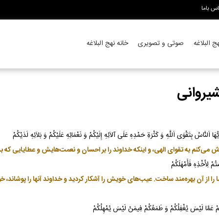
اس باما
 البلاغه
صوتی و تصویری
خانه نهج البلاغه
وَى اَللَّهِ وَ كَثْرَةِ حَمْدِهِ عَلَى آلاَئِهِ إِلَيْكُمْ وَ نَعْمَائِهِ عَلَيْكُمْ وَ بَلاَئِهِ لَدَيْكُمْ
تُمْ لِأَخْذِهِ فَأَمْهَلَكُمْ
 از آن بهره‌مند ساخت. عيب‌هاى خويش را آشكار كرديد و خداوند آنها را پوشاند، خود 
كُمْ عَمَّا لَيْسَ يُغْفِلُكُمْ وَ طَمَعُكُمْ فِيمَنْ لَيْسَ يُمْهِلُكُمْ