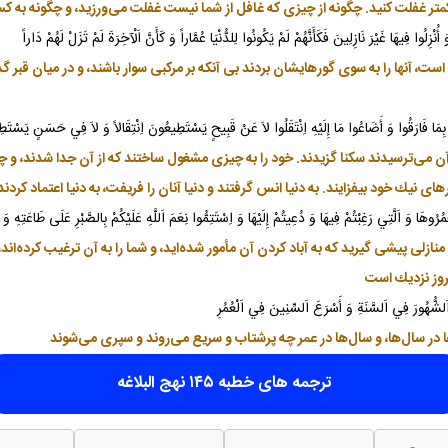
 كمتر غفلت كنيد. چگونه از چيزى كه غافل از شما نيست غفلت مى‌ورزيد، و چگونه به 
ُوا فِيهَا غَيْرَ نَازِلِينَ فَكَأَنَّهُمْ لَمْ يَكُونُوا لِلدُّنْيَا عُمَّاراً وَ كَأَنَّ اَلْآخِرَةَ لَمْ تَزَلْ لَهُمْ دَاراً
ست، آنها را به سوى گورهايشان بردند بى آنكه بر مركبى سوار باشند، و در ميان قبر گذاش
 فَارَقُوا وَ أَضَاعُوا مَا إِلَيْهِ اِنْتَقَلُوا لاَ عَنْ قَبِيحٍ يَسْتَطِيعُونَ اِنْتِقَالاً وَ لاَ فِي حَسَنٍ يَسْتَطِيعُون
ن مى‌ترسيدند سكنا گزيدند. خود را به چيزى مشغول ساختند كه از آن جدا شدند، و چي
هاى نيك خود بيفزايند. به دنيا انس گرفتند و دنيا آنان را فريفت، به دنيا اعتماد كردند
وهَا وَ اَلَّتِي رَغِبْتُمْ فِيهَا وَ دُعِيتُمْ إِلَيْهَا وَ اِسْتَتِمُّوا نِعَمَ اَللَّهِ عَلَيْكُمْ بِالصَّبْرِ عَلَى طَاعَتِهِ وَ 
لى پيشى گيريد كه به آباد كردن آن مأمور شده‌ايد، و شما را به آن ترغيب كرده‌اند، و 
مروز نزديك است
 اَلشُّهُورَ فِي اَلسَّنَةِ وَ أَسْرَعَ اَلسِّنِينَ فِي اَلْعُمُرِ
‌ها در سال‌ها، و سال‌ها در عمر چه پرشتاب و سريع مى‌روند و سپرى مى‌شوند
ترجمه های خطبه ۱۴۵ نهج البلاغه