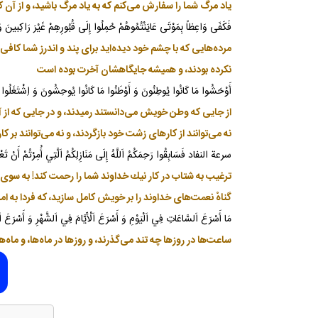
ياد مرگ شما را سفارش مى‌كنم كه به ياد مرگ باشيد، و از آن
فَكَفَى وَاعِظاً بِمَوْتَى عَايَنْتُمُوهُمْ حُمِلُوا إِلَى قُبُورِهِمْ غَيْرَ رَاكِبينَ وَ أُنْزِل
مرده‌هايى كه با چشم خود ديده‌ايد براى پند و اندرز شما كافى ا
نكرده بودند، و هميشه جايگاهشان آخرت بوده است
أَوْحَشُوا مَا كَانُوا يُوطِنُونَ وَ أَوْطَنُوا مَا كَانُوا يُوحِشُونَ وَ اِشْتَغَلُوا بِمَا
از جايى كه وطن خويش مى‌دانستند رميدند، و در جايى كه از آ
نه مى‌توانند از كارهاى زشت خود بازگردند، و نه مى‌توانند بر كار
سرعة النفاد فَسَابِقُوا رَحِمَكُمُ اَللَّهُ إِلَى مَنَازِلِكُمُ اَلَّتِي أُمِرْتُمْ أَنْ تَعْمُرُ
ترغيب به شتاب در كار نيك خداوند شما را رحمت كند! به سوى مناز
گناهْ نعمت‌هاى خداوند را بر خويش كامل سازيد، كه فردا به ا
مَا أَسْرَعَ اَلسَّاعَاتِ فِي اَلْيَوْمِ وَ أَسْرَعَ اَلْأَيَّامَ فِي اَلشَّهْرِ وَ أَسْرَعَ
ساعت‌ها در روزها چه تند مى‌گذرند، و روزها در ماه‌ها، و ماه