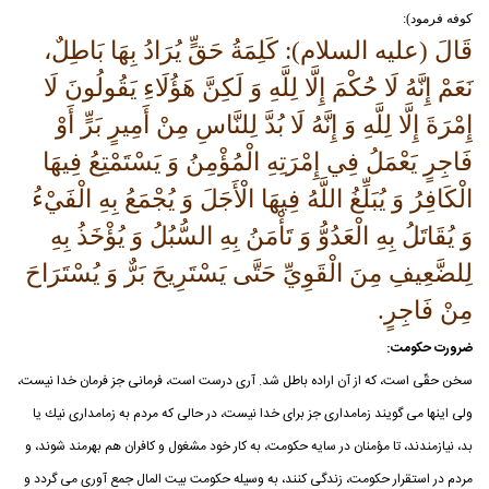
كوفه فرمود):
قَالَ (علیه السلام): كَلِمَةُ حَقٍّ يُرَادُ بِهَا بَاطِلٌ،
نَعَمْ إِنَّهُ لَا حُكْمَ إِلَّا لِلَّهِ وَ لَكِنَّ هَؤُلَاءِ يَقُولُونَ لَا
إِمْرَةَ إِلَّا لِلَّهِ وَ إِنَّهُ لَا بُدَّ لِلنَّاسِ مِنْ أَمِيرٍ بَرٍّ أَوْ
فَاجِرٍ يَعْمَلُ فِي إِمْرَتِهِ الْمُؤْمِنُ وَ يَسْتَمْتِعُ فِيهَا
الْكَافِرُ وَ يُبَلِّغُ اللَّهُ فِيهَا الْأَجَلَ وَ يُجْمَعُ بِهِ الْفَيْءُ
وَ يُقَاتَلُ بِهِ الْعَدُوُّ وَ تَأْمَنُ بِهِ السُّبُلُ وَ يُؤْخَذُ بِهِ
لِلضَّعِيفِ مِنَ الْقَوِيِّ حَتَّى يَسْتَرِيحَ بَرٌّ وَ يُسْتَرَاحَ
مِنْ فَاجِرٍ.
ضرورت حكومت:
سخن حقّى است، كه از آن اراده باطل شد. آرى درست است، فرمانى جز فرمان خدا نيست،
ولى اينها مى گويند زمامدارى جز براى خدا نيست، در حالى كه مردم به زمامدارى نيك يا
بد، نيازمندند، تا مؤمنان در سايه حكومت، به كار خود مشغول و كافران هم بهرمند شوند، و
مردم در استقرار حكومت، زندگى كنند، به وسيله حكومت بيت المال جمع آورى مى گردد و