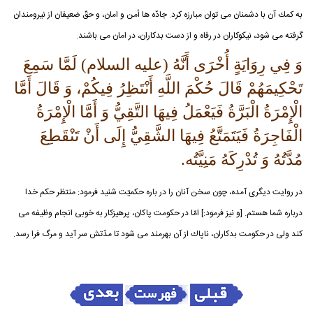
به كمك آن با دشمنان مى توان مبارزه كرد. جادّه ها أمن و امان، و حقّ ضعيفان از نيرومندان
گرفته مى شود، نيكوكاران در رفاه و از دست بدكاران، در امان مى باشند.
وَ فِي رِوَايَةٍ أُخْرَى أَنَّهُ (علیه السلام) لَمَّا سَمِعَ
تَحْكِيمَهُمْ قَالَ حُكْمَ اللَّهِ أَنْتَظِرُ فِيكُمْ، وَ قَالَ أَمَّا
الْإِمْرَةُ الْبَرَّةُ فَيَعْمَلُ فِيهَا التَّقِيُّ وَ أَمَّا الْإِمْرَةُ
الْفَاجِرَةُ فَيَتَمَتَّعُ فِيهَا الشَّقِيُّ إِلَى أَنْ تَنْقَطِعَ
مُدَّتُهُ وَ تُدْرِكَهُ مَنِيَّتُه.
در روايت ديگرى آمده، چون سخن آنان را در باره حكميّت شنيد فرمود: منتظر حكم خدا
درباره شما هستم. [و نيز فرمود:] امّا در حكومت پاكان، پرهيزكار به خوبى انجام وظيفه مى
كند ولى در حكومت بدكاران، ناپاك از آن بهرمند مى شود تا مدّتش سر آيد و مرگ فرا رسد.