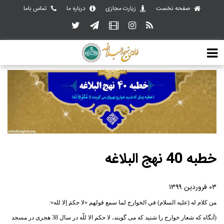
صفحه نخست
زیارت مجازی
درباره ما
تماس باما
خطبه 40 نهج البلاغه
۰۳ فروردین ۱۳۹۹
من كلام له (علیه السلام) في الخوارج لما سمع قولهم «لا حكمَ إلا لله»:
(آنگاه كه شعار خوارج را شنيد كه مى گويند، لا حكم الا للّه در سال 38 هجرى در مسجد