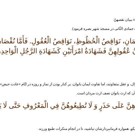
ببيان نقصهنّ‏:
يمَانِ، نَوَاقِصُ الْحُظُوظِ، نَوَاقِصُ الْعُقُولِ. فَأَمَّا نُقْصَانُ 
نُ عُقُولِهِنَّ فَشَهَادَةُ امْرَأَتَيْنِ كَشَهَادَةِ الرَّجُلِ الْوَاحِدِ
وال، و عقل متفاوتند، اما تفاوت ايمان بانوان، بر كنار بودن از نماز و روزه در ايّام «عادت 
آن كه ارث بانوان نصف ارث مردان است.
رِهِنَّ عَلَى حَذَرٍ وَ لَا تُطِيعُوهُنَّ فِي الْمَعْرُوفِ حَتَّى لَا 
كو، همواره فرمانبردارشان نباشيد، تا در انجام منكرات طمع ورزند.