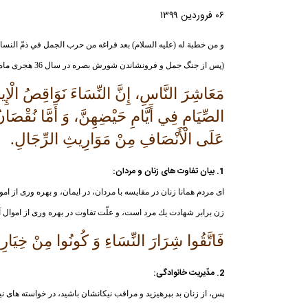
۰۶ فروردین ۱۳۹۹
و من خطبة له (علیه السلام) بعد فراغه من حرب الجمل في ذمّ النساء 
(پس از جنگ جمل و فرونشاندن شورش بصره در سال 36 هجرى ماه جمادى الثّانى در مسجد شهر بصره فرمود).
مَعَاشِرَ النَّاسِ، إِنَّ النِّسَاءَ نَوَاقِصُ الْإِ
الصِّيَامِ فِي أَيَّامِ حَيْضِهِنَّ، وَ أَمَّا نُقْصَا
عَلَى الْأَنْصَافِ مِنْ مَوَارِيثِ الرِّجَالِ.
1. بيان تفاوت هاى زنان و مردان:
اى مردم همانا زنان در مقايسه با مردان، در ايمان، و بهره ورى از ام
زن برابر شهادت يك مرد است، و علّت تفاوت در بهره ورى از اموال 
فَاتَّقُوا شِرَارَ النِّسَاءِ وَ كُونُوا مِنْ خِيَا
2. مدّيريت خانوادگى:
پس، از زنان بد بپرهيزيد و مراقب نيكانشان باشيد، در خواسته هاى ني