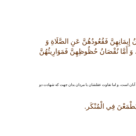
إِيمَانِهِنَّ فَقُعُودُهُنَّ عَنِ الصَّلَاةِ وَ
، وَ أَمَّا نُقْصَانُ حُظُوظِهِنَّ فَمَوَارِيثُهُنَّ
حيض» آنان است، و اما تفاوت عقلشان با مردان بدان جهت كه شهادت دو
يَطْمَعْنَ فِي الْمُنْكَر.